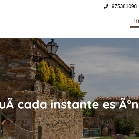
975381098
In
uÃ­ cada instante es Ãºn