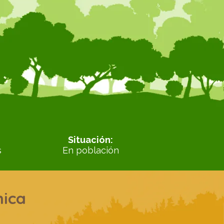
Situación:
s
En población
ica