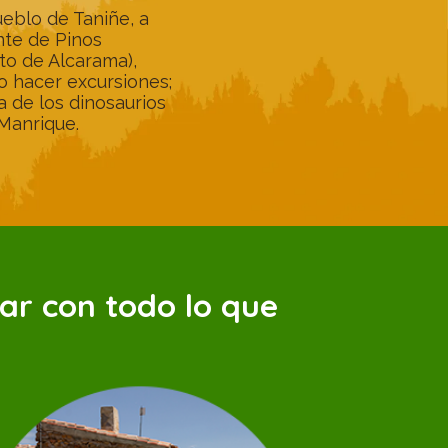
ueblo de Taniñe, a
te de Pinos
to de Alcarama),
o hacer excursiones;
a de los dinosaurios
Manrique.
ar con todo lo que