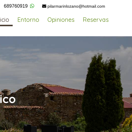
689760919
pilarmarinlozano@
hotmail.com
icio
Entorno
Opiniones
Reservas
ico