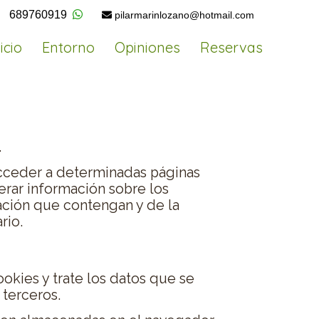
689760919
pilarmarinlozano@
hotmail.com
icio
Entorno
Opiniones
Reservas
.
acceder a determinadas páginas
erar información sobre los
ación que contengan y de la
rio.
kies y trate los datos que se
 terceros.