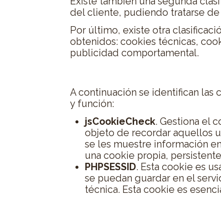
Existe también una segunda clas
del cliente, pudiendo tratarse de
Por último, existe otra clasificac
obtenidos: cookies técnicas, cook
publicidad comportamental.
Cookies utilizadas en es
A continuación se identifican las
y función:
jsCookieCheck
. Gestiona el 
objeto de recordar aquellos 
se les muestre información en l
una cookie propia, persistente
PHPSESSID
. Esta cookie es u
se puedan guardar en el servid
técnica. Esta cookie es esenci
Aceptación de la Polític